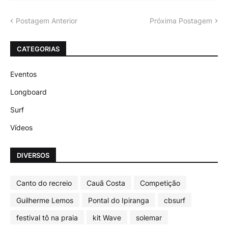
Postagem Anterior
Próxima Postagem
CATEGORIAS
Eventos
Longboard
Surf
Vídeos
DIVERSOS
Canto do recreio
Cauã Costa
Competição
Guilherme Lemos
Pontal do Ipiranga
cbsurf
festival tô na praia
kit Wave
solemar