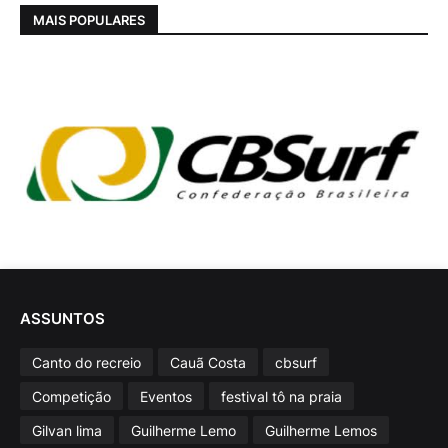
MAIS POPULARES
ASSUNTOS
Canto do recreio
Cauã Costa
cbsurf
Competição
Eventos
festival tô na praia
Gilvan lima
Guilherme Lemo
Guilherme Lemos